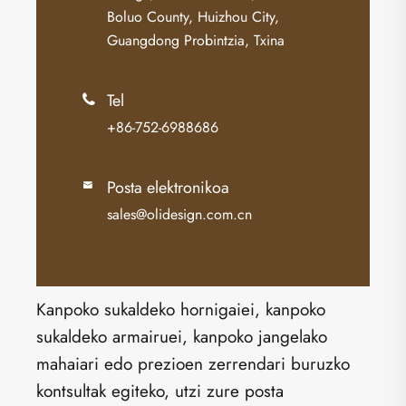
Boluo County, Huizhou City,
Guangdong Probintzia, Txina
Tel

+86-752-6988686
Posta elektronikoa

sales@olidesign.com.cn
Kanpoko sukaldeko hornigaiei, kanpoko
sukaldeko armairuei, kanpoko jangelako
mahaiari edo prezioen zerrendari buruzko
kontsultak egiteko, utzi zure posta