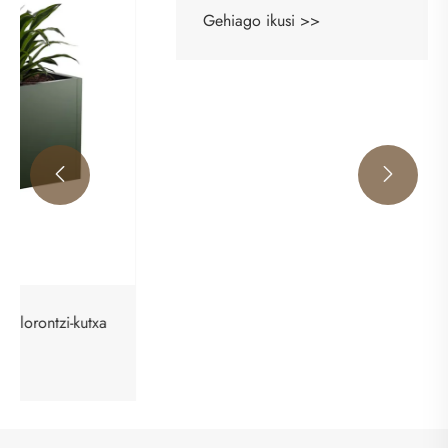


Kanpoko lorontzi biribila metal galvanizatua
Gehiago ikusi >>