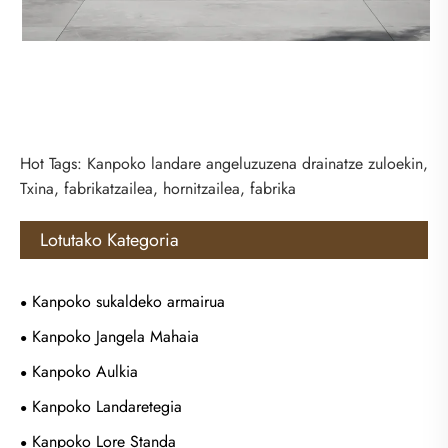
Hot Tags: Kanpoko landare angeluzuzena drainatze zuloekin,
Txina, fabrikatzailea, hornitzailea, fabrika
Lotutako Kategoria
Kanpoko sukaldeko armairua
Kanpoko Jangela Mahaia
Kanpoko Aulkia
Kanpoko Landaretegia
Kanpoko Lore Standa