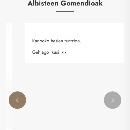
Albisteen Gomendioak

