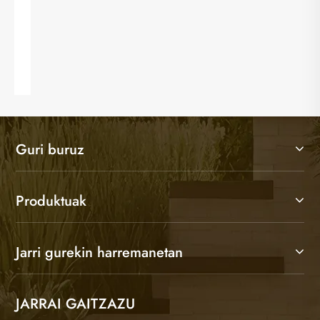
Kanpoko hesien funtzioa.
Gehiago ikusi >>
Guri buruz
Produktuak
Jarri gurekin harremanetan
JARRAI GAITZAZU