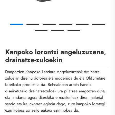
Kanpoko lorontzi angeluzuzena,
drainatze-zuloekin
Dangarden Kanpoko Landare Angeluzuzenak drainatze-
zuloekin diseinu dotorea eta modernoa du eta Olifurniture
fabrikako produktua da. Behealdean arreta handiz
diseinatutako drainatze-zuloek ura pilatzea eragozten dute,
eta landarea eguraldiarekiko erresistenteak diren material
sendo eta iraunkorrez eginda dago, zure kanpoko lorategi
ezin hobea sortzeko aukera ezin hobea da.