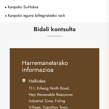
Kanpoko Su-Hobia
Kanpoko egurra biltegiratzeko rack
Bidali kontsulta
Harremanetarako
informazioa
Helbidea

11-1, Erheng North Road,
Heyi Renewable Resources
Industrial Zone, Foling
Village, Yuanzhou Town,