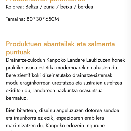
Kolorea: Beltza / zuria / beixa / berdea
Tamaina: 80*30*65CM
Produktuen abantailak eta salmenta
puntuak
Drainatze-zulodun Kanpoko Landare Laukizuzen honek
praktikotasuna estetika modernoarekin nahasten du.
Bere zientifikoki diseinatutako drainatze-sistemak
modu eraginkorrean ureztatzea eta sustraien usteltzea
ekiditen du, landareen hazkuntza osasuntsua
bermatuz.
Bien bitartean, diseinu angeluzuzen dotorea sendoa
eta iraunkorra ez ezik, espazioaren erabilera
maximizatzen du. Kanpoko edozein ingurune