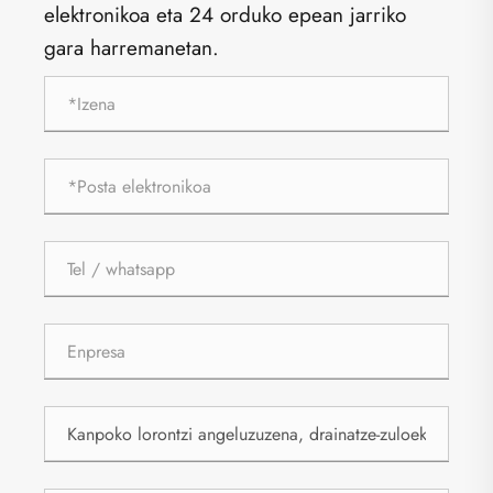
elektronikoa eta 24 orduko epean jarriko
gara harremanetan.