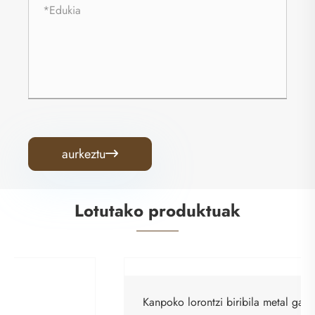
aurkeztu

Lotutako produktuak