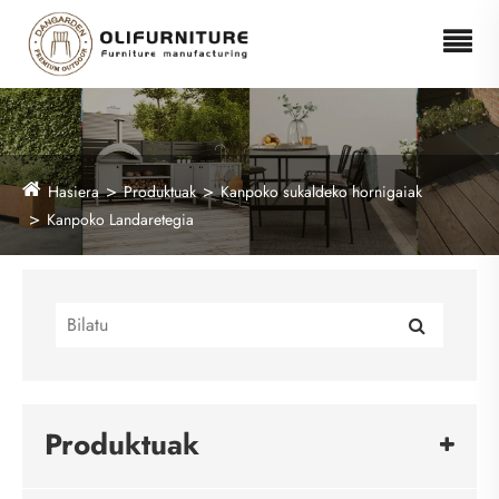
Hasiera
Produktuak
Kanpoko sukaldeko hornigaiak
Kanpoko Landaretegia
Produktuak