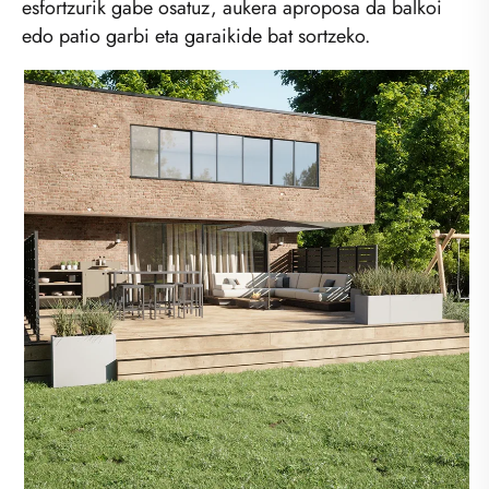
esfortzurik gabe osatuz, aukera aproposa da balkoi
edo patio garbi eta garaikide bat sortzeko.