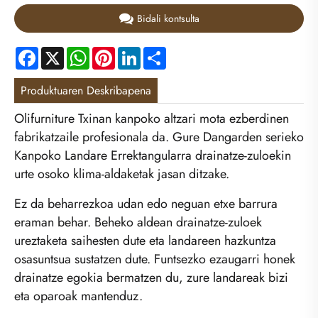
Bidali kontsulta
Facebook
X
WhatsApp
Pinterest
LinkedIn
Share
Produktuaren Deskribapena
Olifurniture Txinan kanpoko altzari mota ezberdinen
fabrikatzaile profesionala da. Gure Dangarden serieko
Kanpoko Landare Errektangularra drainatze-zuloekin
urte osoko klima-aldaketak jasan ditzake.
Ez da beharrezkoa udan edo neguan etxe barrura
eraman behar. Beheko aldean drainatze-zuloek
ureztaketa saihesten dute eta landareen hazkuntza
osasuntsua sustatzen dute. Funtsezko ezaugarri honek
drainatze egokia bermatzen du, zure landareak bizi
eta oparoak mantenduz.